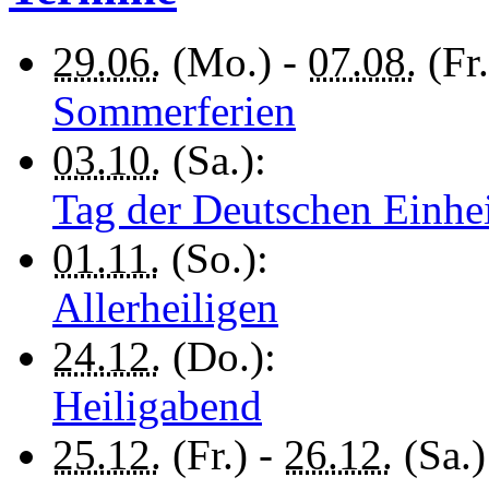
29.06.
(Mo.) -
07.08.
(Fr.
Sommerferien
03.10.
(Sa.):
Tag der Deutschen Einhe
01.11.
(So.):
Allerheiligen
24.12.
(Do.):
Heiligabend
25.12.
(Fr.) -
26.12.
(Sa.)