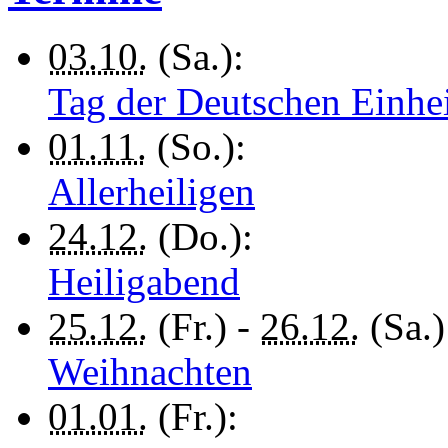
03.10.
(Sa.):
Tag der Deutschen Einhe
01.11.
(So.):
Allerheiligen
24.12.
(Do.):
Heiligabend
25.12.
(Fr.) -
26.12.
(Sa.)
Weihnachten
01.01.
(Fr.):