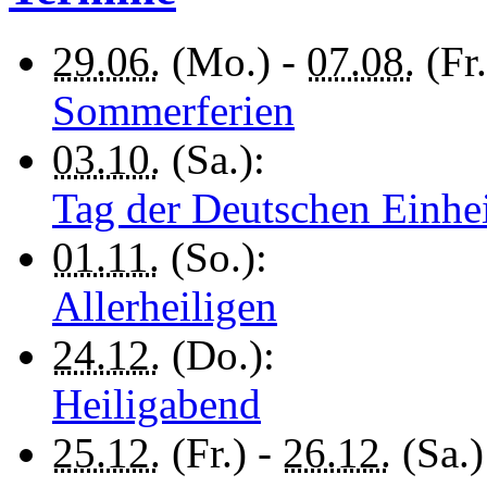
29.06.
(Mo.) -
07.08.
(Fr.
Sommerferien
03.10.
(Sa.):
Tag der Deutschen Einhe
01.11.
(So.):
Allerheiligen
24.12.
(Do.):
Heiligabend
25.12.
(Fr.) -
26.12.
(Sa.)